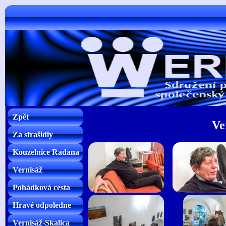
Zpět
Ve
Za strašidly
Kouzelnice Radana
Vernisáž
Pohádková cesta
Hravé odpoledne
Vernisáž-Skalica