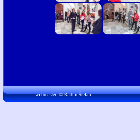
webmaster:
© Radim Štefan