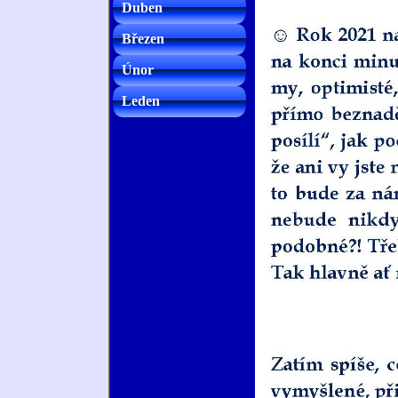
Duben
Březen
Únor
Leden