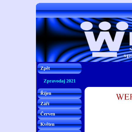
Zpět
Zpravodaj 2021
Říjen
Září
Červen
Květen