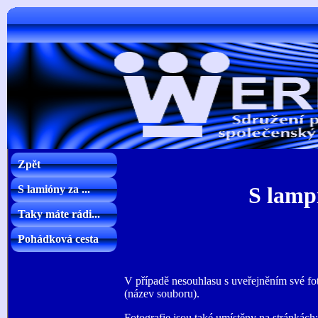
Zpět
S lamp
S lamióny za ...
Taky máte rádi...
Pohádková cesta
V případě nesouhlasu s uveřejněním své foto
(název souboru).
Fotografie jsou také umístěny na stránkác