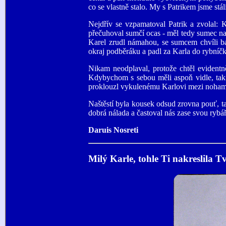
co se vlastně stalo. My s Patrikem jsme stá
Nejdřív se vzpamatoval Patrik a zvolal: 
přečuhoval sumčí ocas - měl tedy sumec na 
Karel zrudl námahou, se sumcem chvíli ba
okraj podběráku a padl za Karla do rybníčk
Nikam neodplaval, protože chtěl evident
Kdybychom s sebou měli aspoň vidle, tak 
proklouzl vykulenému Karlovi mezi nohama a
Naštěstí byla kousek odsud zrovna pouť, t
dobrá nálada a častoval nás zase svou rybář
Daruis Nosreti
Milý Karle, tohle Ti nakreslila 