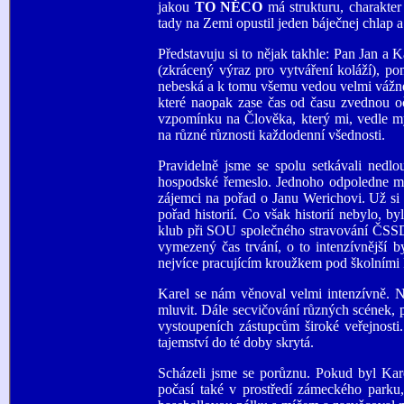
jakou
TO NĚCO
má strukturu, charakte
tady na Zemi opustil jeden báječnej chlap
Představuju si to nějak takhle: Pan Jan a K
(zkrácený výraz pro vytváření koláží), pom
nebeská a k tomu všemu vedou velmi vážné
které naopak zase čas od času zvednou oč
vzpomínku na Člověka, který mi, vedle mý
na různé různosti každodenní všednosti.
Pravidelně jsme se spolu setkávali nedl
hospodské řemeslo. Jednoho odpoledne mi 
zájemci na pořad o Janu Werichovi. Už si
pořad historií. Co však historií nebylo, b
klub při SOU společného stravování ČSSD 
vymezený čas trvání, o to intenzívnější by
nejvíce pracujícím kroužkem pod školními k
Karel se nám věnoval velmi intenzívně. N
mluvit. Dále secvičování různých scének, 
vystoupeních zástupcům široké veřejnost
tajemství do té doby skrytá.
Scházeli jsme se porůznu. Pokud byl Kar
počasí také v prostředí zámeckého parku