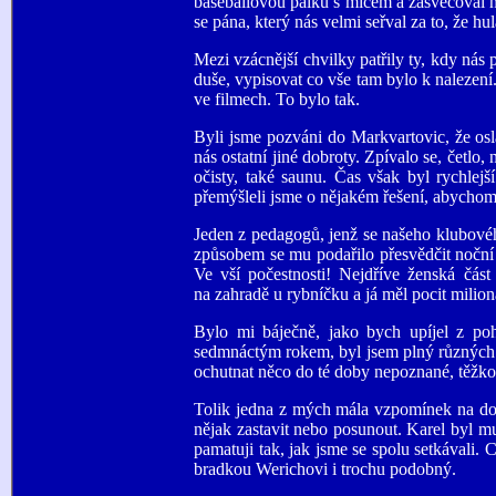
baseballovou pálku s míčem a zasvěcoval n
se pána, který nás velmi seřval za to, že 
Mezi vzácnější chvilky patřily ty, kdy nás
duše, vypisovat co vše tam bylo k nalezení.
ve filmech. To bylo tak.
Byli jsme pozváni do Markvartovic, že osla
nás ostatní jiné dobroty. Zpívalo se, četlo
očisty, také saunu. Čas však byl rychlejš
přemýšleli jsme o nějakém řešení, abychom
Jeden z pedagogů, jenž se našeho klubového
způsobem se mu podařilo přesvědčit noční 
Ve vší počestnosti! Nejdříve ženská čás
na zahradě u rybníčku a já měl pocit milion
Bylo mi báječně, jako bych upíjel z po
sedmnáctým rokem, byl jsem plný různých p
ochutnat něco do té doby nepoznané, těžko
Tolik jedna z mých mála vzpomínek na dobu 
nějak zastavit nebo posunout. Karel byl mu
pamatuji tak, jak jsme se spolu setkávali.
bradkou Werichovi i trochu podobný.