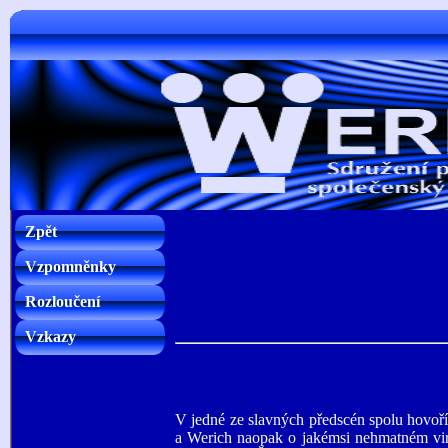
Zpět
Vzpomněnky
Rozloučení
Vzkazy
V jedné ze slavných předscén spolu hovoř
a Werich naopak o jakémsi nehmatném virt