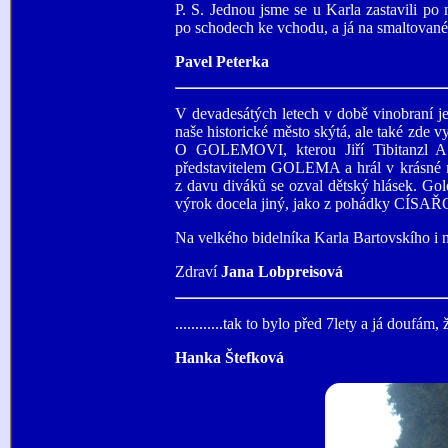
P. S. Jednou jsme se u Karla zastavili po
po schodech ke vchodu, a já na smaltované 
Pavel Peterka
V devadesátých letech v době vinobraní je
naše historické město skýtá, ale také zd
O GOLEMOVI, kterou Jiří Tibitanzl A K
představitelem GOLEMA a hrál v krásné ma
z davu diváků se ozval dětský hlásek.
výrok docela jiný, jako z pohádky CÍ
Na velkého bidelníka Karla Bartovskího i 
Zdraví
Jana Lobpreisová
............tak to bylo před 7lety a já doufám, 
Hanka Štefková