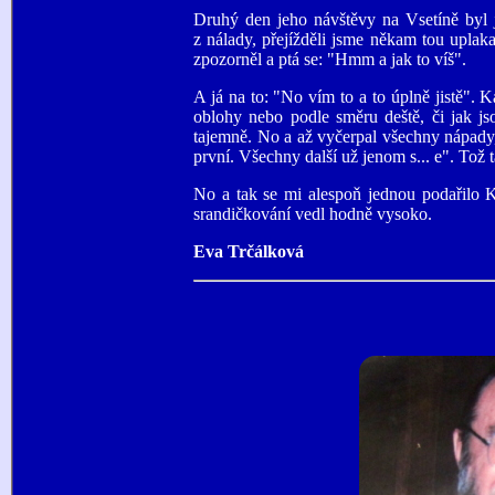
Druhý den jeho návštěvy na Vsetíně byl 
z nálady, přejížděli jsme někam tou uplaka
zpozorněl a ptá se: "Hmm a jak to víš".
A já na to: "No vím to a to úplně jistě". 
oblohy nebo podle směru deště, či jak js
tajemně. No a až vyčerpal všechny nápady,
první. Všechny další už jenom s... e". Tož
No a tak se mi alespoň jednou podařilo K
srandičkování vedl hodně vysoko.
Eva Trčálková