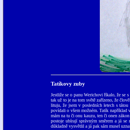
Tatíkovy zuby
Jestliže se o panu Werichovi říkalo, že se 
tak už to je na tom světě zařízeno, že člov
lituju, že jsem v posledních letech s tát
povídali o všem možném. Tatík například ve
mám na tu či onu kauzu, ten či onen zákon n
postoje ubírají správným směrem a já se 
důkladně vysvětlil a já pak sám musel uzn