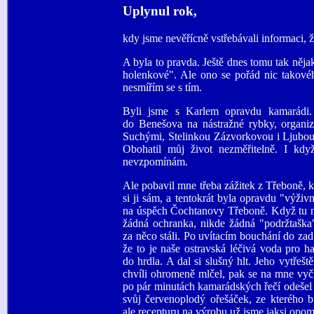
Uplynul rok,
kdy jsme nevěřícně vstřebávali informaci, že
A byla to pravda. Ještě dnes tomu tak něja
holenkové". Ale ono se pořád nic takové
nesmířím se s tím.
Byli jsme s Karlem opravdu kamarádi. 
do Benešova na nástražné rybky, organiz
Suchými, Stelinkou Zázvorkovou i Ljubou 
Obohatil můj život nezměřitelně. I kd
nevzpomínám.
Ale pobavil mne třeba zážitek z Třeboně, 
si ji sám, a tentokrát byla opravdu "výživ
na úspěch Čochtanovy Třeboně. Když tu naje
žádná ochranka, nikde žádná "podržtaška"
za něco stáli. Po uvítacím bouchání do zad
že to je naše ostravská léčivá voda pro ha
do hrdla. A dal si slušný hlt. Jeho vytřeš
chvíli ohromeně mlčel, pak se na mne vyčí
po pár minutách kamarádských řečí odešel t
svůj červenoplodý ořešáček, ze kterého b
ale recepturu na výrobu už jsme jaksi opom