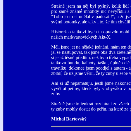
Strašně jsem na něj byl pyšný, kolik lid
pro samé známé mnohdy nic nevyřídili a 
"Toho jsem si udělal v padesáti!", a že js
svými potomky, ale taky i to, že tím chválil
Historek o tatíkovi bych tu opravdu mohl p
našich markvartovických Akt-X.
Měli jsme jet na nějaké jednání, mám ten do
jal se nastupovat, tak jsme oba dva zřeteln
si je až těsně předtím, než bylo třeba vypa
tatíkovu bundu, kalhoty, tašku, úplně celé
trávníku, dokonce jsem poodjel s autem - al
zblblí, že už jsme věřili, že ty zuby u seb
Ani si už nepamatuju, jestli jsme nakone
vyvětrat peřiny, které byly v obyváku v pe
zuby.
Strašně jsme to tenkrát rozebírali ze všech
ty zuby mohly dostat do peřin, na které za 
Michal Bartovský