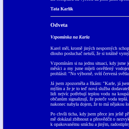
Tata Karlík
Odveta
Vzpomínka na Karla
Karel měl, kromě jiných nesporných schopn
dlouho posluchač netuší, že si totálně vymý
Vzpomínám si na jednu situaci, kdy jsme j
měsíci a my jsme míjeli osvětlený vodoje
prohlásil: "No výborně, svítí červená světla
Já jsem zpozorněla a říkám: "Karle, já jsem
mýlím a že je to teď nová služba dodavatelů
lidi nejvíc potřebují teplou vodu na koupá
občanům signalizují, že poteče voda teplá.
nakonec nabyla dojem, že to má nějakou lo
Po chvíli ticha, kdy jsem přece jen ještě p
mě dokázal zblbnout a přesvědčit o nezvy
k opakovanému smíchu a jiným, radostipl