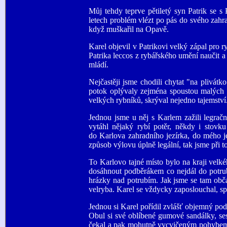
Můj tehdy teprve pětiletý syn Patrik se 
letech problém vlézt po pás do svého zahr
když muškařil na Opavě.
Karel objevil v Patrikovi velký zápal pro r
Patrika leccos z rybářského umění naučit a
mládí.
Nejčastěji jsme chodili chytat "na plivá
potok oplývaly zejména spoustou malých r
velkých rybníků, skrýval nejedno tajemství
Jednou jsme u něj s Karlem zažili legrač
vytáhl nějaký rybí potěr, někdy i stovk
do Karlova zahradního jezírka, do mého 
způsob výlovu úplně legální, tak jsme při to
To Karlovo tajné místo bylo na kraji velké
dosáhnout podběrákem co nejdál do potrubí
hrázky nad potrubím. Jak jsme se tam občas
velryba. Karel se vždycky zaposlouchal, spo
Jednou si Karel pořídil zvlášť objemný podb
Obul si své oblíbené gumové sandálky, sest
čekal a pak mohutně vycvičeným pohybem 