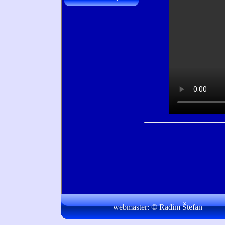
webmaster:
© Radim Štefan