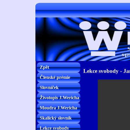
Zpět
Lekce svobody - Ja
Členské prémie
Slovníček
Životopis J.Wericha
Moudra J.Wericha
Skalický slovník
Lekce svobody