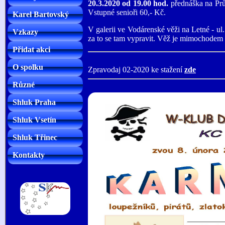
20.3.2020 od 19.00 hod.
přednáška na Prů
Vstupné senioři 60,- Kč.
Karel Bartovský
V galerii ve Vodárenské věži na Letné - ul.
Vzkazy
za to se tam vypravit. Věž je mimochodem
Přidat akci
O spolku
Zpravodaj 02-2020 ke stažení
zde
Různé
Shluk Praha
Shluk Vsetín
Shluk Třinec
Kontakty