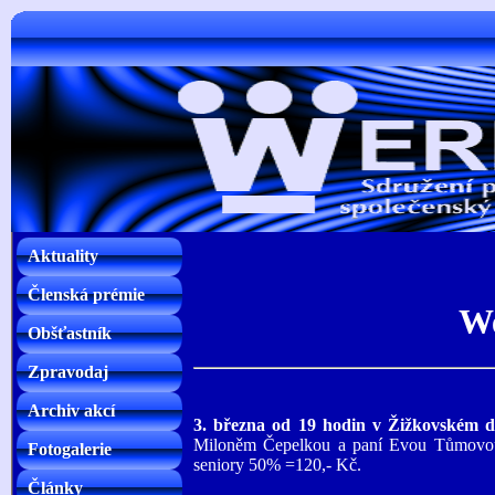
Aktuality
Členská prémie
We
Obšťastník
Zpravodaj
Archiv akcí
3. března od 19 hodin v Žižkovském d
Miloněm Čepelkou a paní Evou Tůmovou.
Fotogalerie
seniory 50% =120,- Kč.
Články